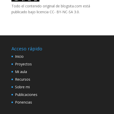
Todo el contenido original de blogsita.com está
publicado bajo
licencia CC- BY-NC-SA 3.0
.
Acceso rápido
Inicio
Proyectos
Mi aula
Recursos
Sobre mi
Publicaciones
Ponencias